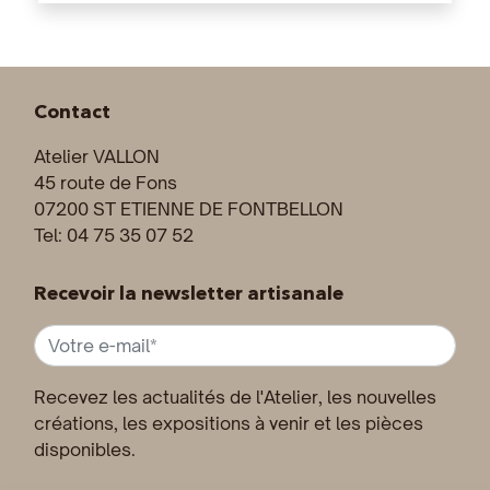
Contact
Atelier VALLON
45 route de Fons
07200 ST ETIENNE DE FONTBELLON
Tel: 04 75 35 07 52
Recevoir la newsletter artisanale
Recevez les actualités de l'Atelier, les nouvelles
créations, les expositions à venir et les pièces
disponibles.